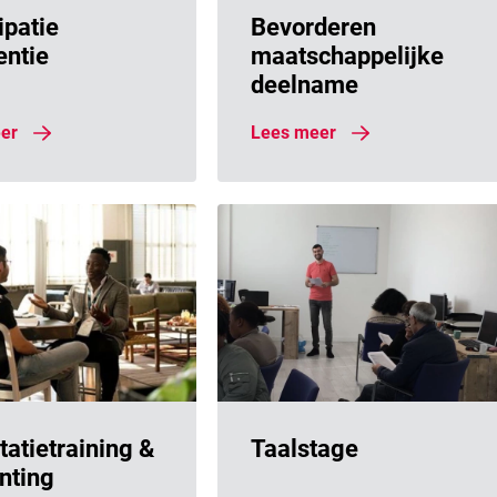
meer
ipatie
Lees meer
Bevorderen
entie
maatschappelijke
deelname
er
Lees meer
meer
itatietraining &
Lees meer
Taalstage
nting