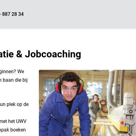
- 887 28 34
ratie & Jobcoaching
beginnen? We
 baan die bij
un plek op de
 met het UWV
anpak boeken