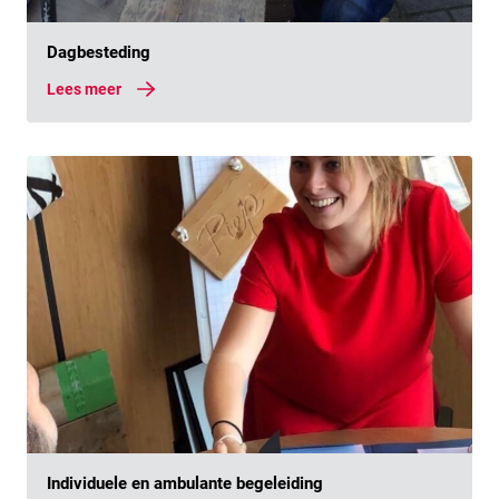
Lees meer
Dagbesteding
Lees meer
Lees meer
Individuele en ambulante begeleiding